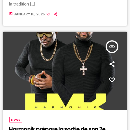
la tradition […]
today
JANUARY 18, 2025
insert_link
NEWS
Harmonik prépare la sortie de son 7e