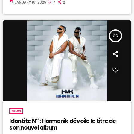
today
JANUARY 18, 2025
7
2
insert_link
NEWS
Idantite N” : Harmonik dévoile le titre de
son nouvel album