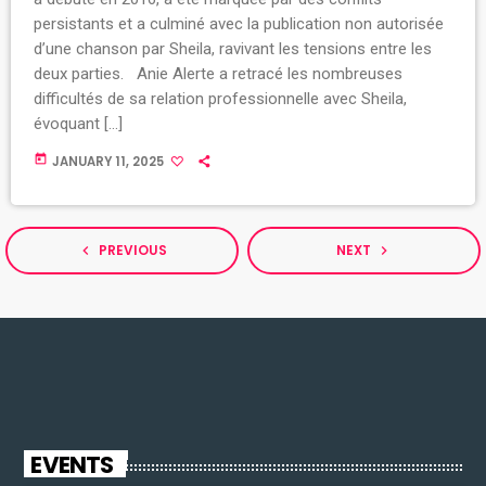
persistants et a culminé avec la publication non autorisée
d’une chanson par Sheila, ravivant les tensions entre les
deux parties. Anie Alerte a retracé les nombreuses
difficultés de sa relation professionnelle avec Sheila,
évoquant […]
today
JANUARY 11, 2025
PREVIOUS
NEXT
navigate_before
navigate_next
EVENTS