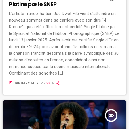
Platine par le SNEP
L'artiste franco-haïtien Joé Dwèt Filé vient d'atteindre un
nouveau sommet dans sa carrière avec son titre "4
Kampé", qui a été officiellement certifié Single Platine par
le Syndicat National de l'Édition Phonographique (SNEP) ce
lundi 13 janvier 2025. Après avoir été certifié Single d'Or en
décembre 2024 pour avoir atteint 15 millions de streams,
la chanson franchit désormais la barre symbolique des 30
millions d'écoutes en France, consolidant ainsi son
immense succès sur la scène musicale internationale.
Combinant des sonorités […]
today
JANUARY 14, 2025
4
insert_link