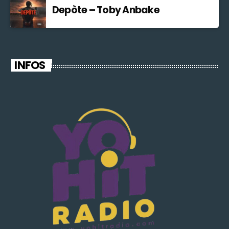
Depòte – Toby Anbake
INFOS