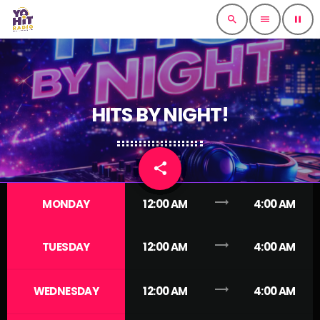
search
menu
pause
HITS BY NIGHT!
share
email
trending_flat
MONDAY
12:00 AM
4:00 AM
trending_flat
TUESDAY
12:00 AM
4:00 AM
trending_flat
WEDNESDAY
12:00 AM
4:00 AM