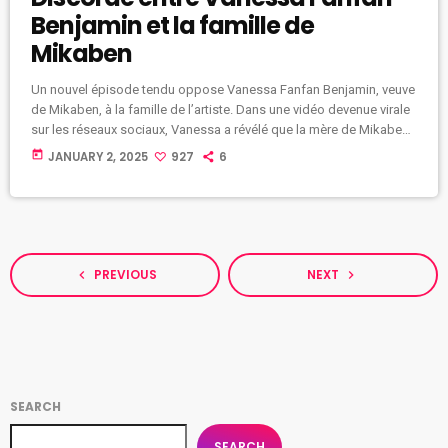
Benjamin et la famille de
Mikaben
Un nouvel épisode tendu oppose Vanessa Fanfan Benjamin, veuve
de Mikaben, à la famille de l’artiste. Dans une vidéo devenue virale
sur les réseaux sociaux, Vanessa a révélé que la mère de Mikaben
aurait appelé sa propre mère pour l’accuser de "voleuse" et de
today
JANUARY 2, 2025
927
6
"frauduleuse". Cette attaque serait liée au refus de Vanessa de
céder ses droits sur les chansons de Mikaben à Lionel Benjamin
Junior (Ti Lionel), frère et […]
PREVIOUS
NEXT
navigate_before
navigate_next
SEARCH
SEARCH