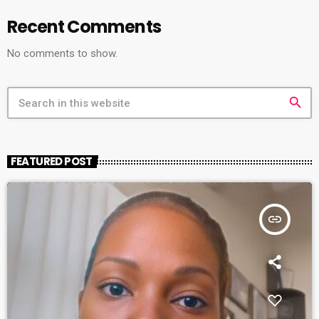
Recent Comments
No comments to show.
search
FEATURED POST
insert_link