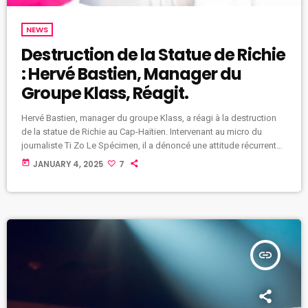
NEWS
Destruction de la Statue de Richie
: Hervé Bastien, Manager du
Groupe Klass, Réagit.
Hervé Bastien, manager du groupe Klass, a réagi à la destruction
de la statue de Richie au Cap-Haïtien. Intervenant au micro du
journaliste Ti Zo Le Spécimen, il a dénoncé une attitude récurrente
chez certains Haïtiens. « Une fois de plus, les Haïtiens montrent
today
JANUARY 4, 2025
7
que, s’ils ne sont pas dans votre camp, ils ne vont pas vous
apprécier », a-t-il déclaré. Hervé Bastien a rappelé que Richie avait
déjà exprimé […]
insert_link