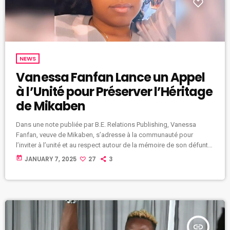
NEWS
Vanessa Fanfan Lance un Appel
à l’Unité pour Préserver l’Héritage
de Mikaben
Dans une note publiée par B.E. Relations Publishing, Vanessa
Fanfan, veuve de Mikaben, s’adresse à la communauté pour
l’inviter à l’unité et au respect autour de la mémoire de son défunt
époux, figure emblématique de la musique haïtienne. À travers ce
today
JANUARY 7, 2025
27
3
message, elle souligne les défis qu’elle rencontre et appelle à
concentrer les efforts sur la préservation de l’héritage artistique et
humain de Mikaben. La note met en lumière […]
insert_link