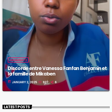
HIGHLIGHTS
Discorde entre Vanessa Fanfan Benjamin et
la famille de Mikaben
today
JANUARY 2, 2025
927
6
LATEST POSTS