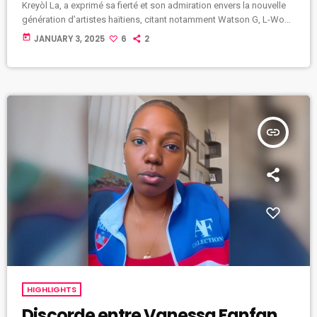
Kreyòl La, a exprimé sa fierté et son admiration envers la nouvelle
génération d’artistes haïtiens, citant notamment Watson G, L-Won,
Teddy, Mebel Brun, Pablo, et Mélo. Il a salué leur courage et leur
today
JANUARY 3, 2025
6
2
détermination à s’imposer dans un contexte difficile, marqué par
l’instabilité et les défis du pays. Tout en saluant leurs efforts, Ti Joe
Zenny a prodigué des conseils […]
insert_link
HIGHLIGHTS
Discorde entre Vanessa Fanfan