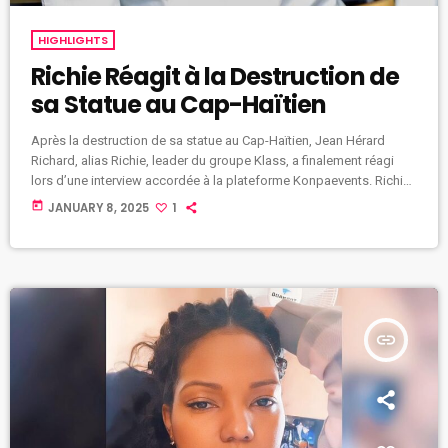
HIGHLIGHTS
Richie Réagit à la Destruction de
sa Statue au Cap-Haïtien
Après la destruction de sa statue au Cap-Haïtien, Jean Hérard
Richard, alias Richie, leader du groupe Klass, a finalement réagi
lors d’une interview accordée à la plateforme Konpaevents. Richie
a exprimé sa reconnaissance tout en appelant à tourner la page.
today
JANUARY 8, 2025
1
Richie a révélé qu’il n’était pas au courant de l’initiative de
l’installation de la statue en son honneur. Bien qu’il ait été touché
par le geste, il a avoué […]
insert_link