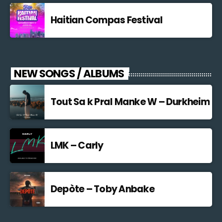
Haitian Compas Festival
NEW SONGS / ALBUMS
Tout Sa k Pral Manke W – Durkheim
LMK – Carly
Depòte – Toby Anbake