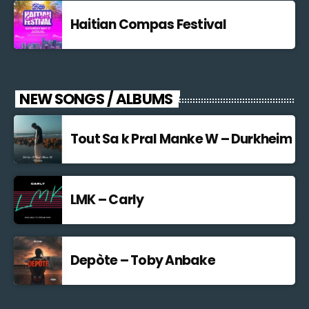
Haitian Compas Festival
NEW SONGS / ALBUMS
Tout Sa k Pral Manke W – Durkheim
LMK – Carly
Depòte – Toby Anbake