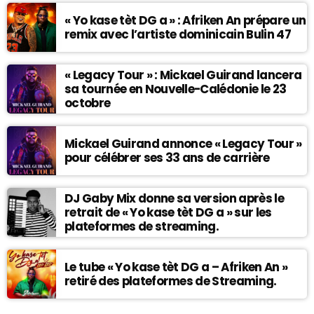
« Yo kase tèt DG a » : Afriken An prépare un
remix avec l’artiste dominicain Bulin 47
« Legacy Tour » : Mickael Guirand lancera
sa tournée en Nouvelle-Calédonie le 23
octobre
Mickael Guirand annonce « Legacy Tour »
pour célébrer ses 33 ans de carrière
DJ Gaby Mix donne sa version après le
retrait de « Yo kase tèt DG a » sur les
plateformes de streaming.
Le tube « Yo kase tèt DG a – Afriken An »
retiré des plateformes de Streaming.