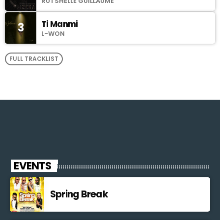
RUTSHELLE GUILLAUME
Ti Manmi
3
L-WON
FULL TRACKLIST
EVENTS
Spring Break