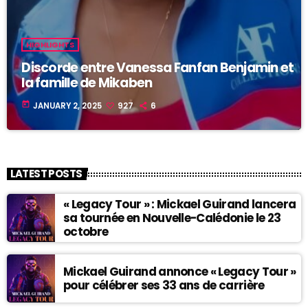
HIGHLIGHTS
Discorde entre Vanessa Fanfan Benjamin et
la famille de Mikaben
today
JANUARY 2, 2025
927
6
LATEST POSTS
« Legacy Tour » : Mickael Guirand lancera
sa tournée en Nouvelle-Calédonie le 23
octobre
Mickael Guirand annonce « Legacy Tour »
pour célébrer ses 33 ans de carrière