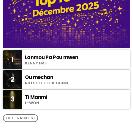
Lanmou Pa Pou mwen
1
KENNY HAITI
Ou mechan
2
RUTSHELLE GUILLAUME
Ti Manmi
3
L-WON
FULL TRACKLIST