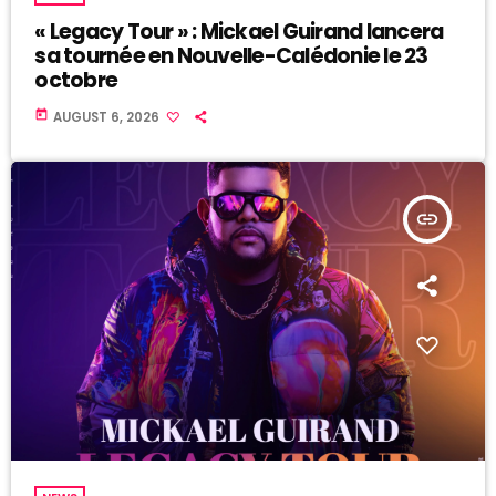
« Legacy Tour » : Mickael Guirand lancera
sa tournée en Nouvelle-Calédonie le 23
octobre
today
AUGUST 6, 2026
insert_link