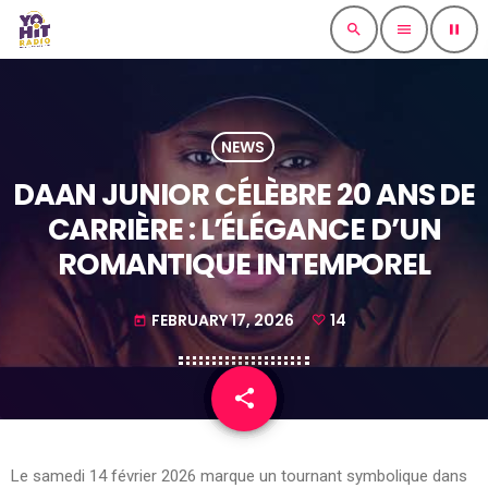
search
menu
pause
NEWS
DAAN JUNIOR CÉLÈBRE 20 ANS DE
CARRIÈRE : L’ÉLÉGANCE D’UN
ROMANTIQUE INTEMPOREL
FEBRUARY 17, 2026
14
today
share
email
14
Le samedi 14 février 2026 marque un tournant symbolique dans