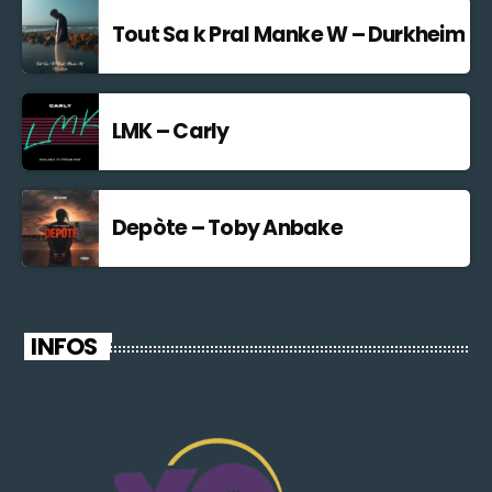
Tout Sa k Pral Manke W – Durkheim
LMK – Carly
Depòte – Toby Anbake
INFOS