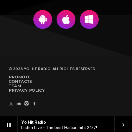
© 2026 YO HIT RADIO. ALL RIGHTS RESERVED.
PROMOTE
CONTACTS
TEAM
PRIVACY POLICY
Yo Hit Radio
pause
keyboard_arrow_right
Listen Live - The best Haitian hits 24/7!