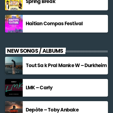
Spring Break
Haitian Compas Festival
NEW SONGS / ALBUMS
Tout Sa k Pral Manke W – Durkheim
LMK – Carly
Depòte – Toby Anbake