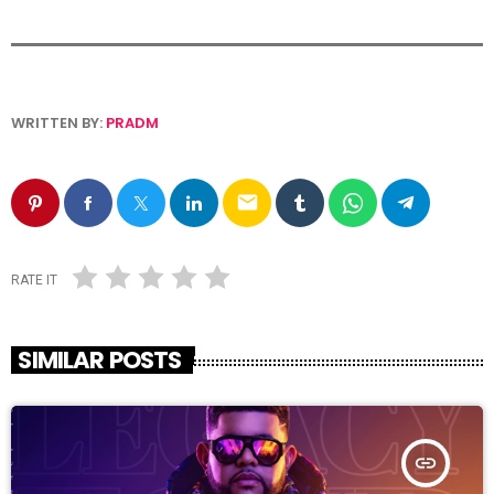
WRITTEN BY:
PRADM
email
RATE IT
SIMILAR POSTS
insert_link