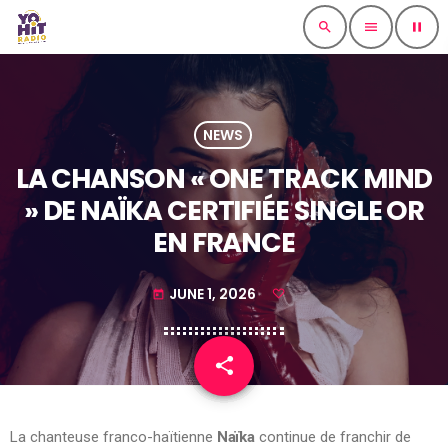
search
menu
pause
NEWS
LA CHANSON « ONE TRACK MIND
» DE NAÏKA CERTIFIÉE SINGLE OR
EN FRANCE
JUNE 1, 2026
today
share
email
La chanteuse franco-haïtienne
Naïka
continue de franchir de