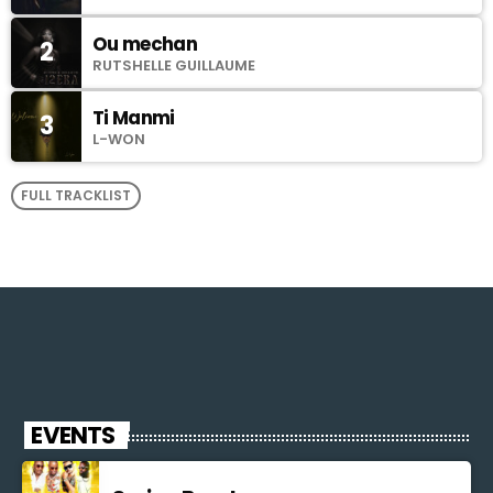
Ou mechan
2
RUTSHELLE GUILLAUME
Ti Manmi
3
L-WON
FULL TRACKLIST
EVENTS