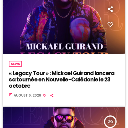
NEWS
« Legacy Tour » : Mickael Guirand lancera
sa tournée en Nouvelle-Calédonie le 23
octobre
today
AUGUST 6, 2026
insert_link