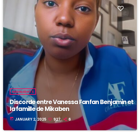
HIGHLIGHTS
Discorde entre Vanessa Fanfan Benjamin et
la famille de Mikaben
today
JANUARY 2, 2025
927
6