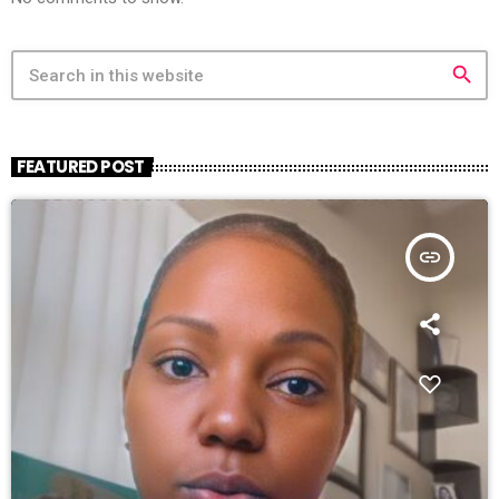
search
FEATURED POST
insert_link