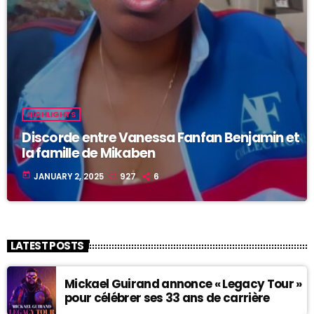
HIGHLIGHTS
Discorde entre Vanessa Fanfan Benjamin et
la famille de Mikaben
today
JANUARY 2, 2025
927
6
LATEST POSTS
Mickael Guirand annonce « Legacy Tour »
pour célébrer ses 33 ans de carrière