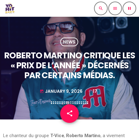
search
menu
pause
NEWS
ROBERTO MARTINO CRITIQUE LES
« PRIX DE L’ANNÉE » DÉCERNÉS
PAR CERTAINS MÉDIAS.
JANUARY 9, 2026
17
today
share
email
17
Le chanteur du groupe
T-Vice
,
Roberto Martino
, a vivement