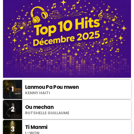
Lanmou Pa Pou mwen
1
KENNY HAITI
Ou mechan
2
RUTSHELLE GUILLAUME
Ti Manmi
3
L-WON