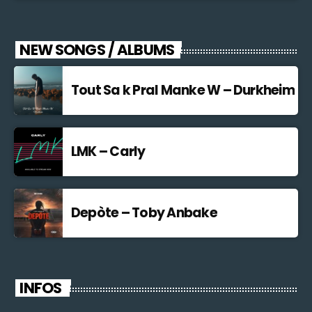
NEW SONGS / ALBUMS
Tout Sa k Pral Manke W – Durkheim
LMK – Carly
Depòte – Toby Anbake
INFOS