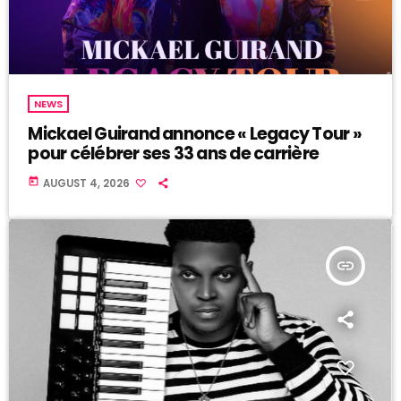
NEWS
Mickael Guirand annonce « Legacy Tour »
pour célébrer ses 33 ans de carrière
today
AUGUST 4, 2026
insert_link