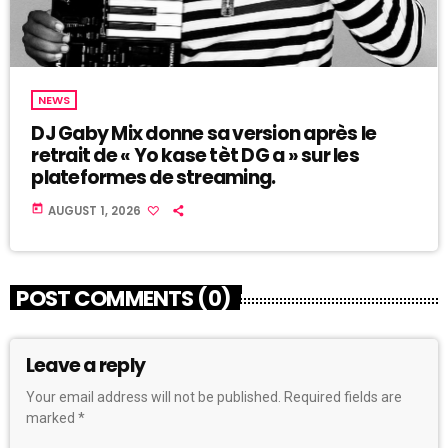
NEWS
DJ Gaby Mix donne sa version après le
retrait de « Yo kase tèt DG a » sur les
plateformes de streaming.
today
AUGUST 1, 2026
POST COMMENTS (0)
Leave a reply
Your email address will not be published. Required fields are
marked *